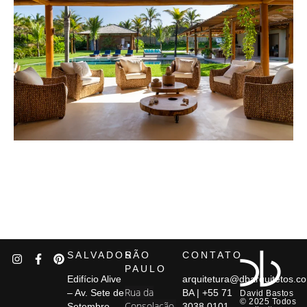
SALVADOR
SÃO
CONTATO
PAULO
Edifício Alive
arquitetura@dbarquitetos.c
Rua da
– Av. Sete de
BA | +55 71
David Bastos
© 2025 Todos
Consolação,
Setembro,
3038.0101