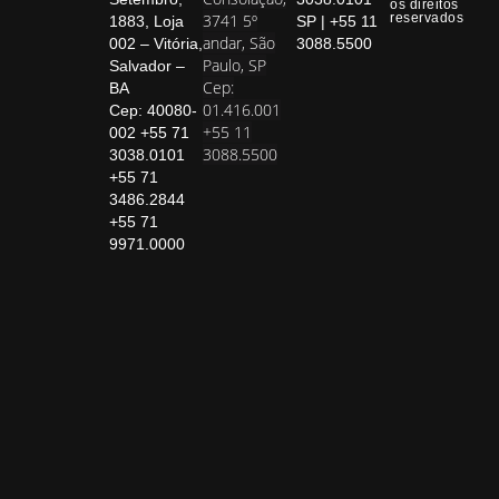
os direitos
3741 5º
reservados
1883, Loja
SP | +55 11
andar, São
002 – Vitória,
3088.5500
Paulo, SP
Salvador –
Cep:
BA
01.416.001
Cep: 40080-
+55 11
002 +55 71
3088.5500
3038.0101
+55 71
3486.2844
+55 71
9971.0000