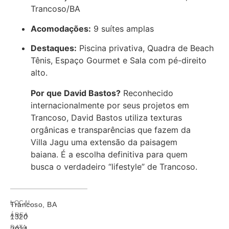
Trancoso/BA
Acomodações:
9 suítes amplas
Destaques:
Piscina privativa, Quadra de Beach
Tênis, Espaço Gourmet e Sala com pé-direito
alto.
Por que David Bastos?
Reconhecido
internacionalmente por seus projetos em
Trancoso, David Bastos utiliza texturas
orgânicas e transparências que fazem da
Villa Jagu uma extensão da paisagem
baiana. É a escolha definitiva para quem
busca o verdadeiro “lifestyle” de Trancoso.
LOCAL
Trancoso, BA
ÁREA
1320
DATA