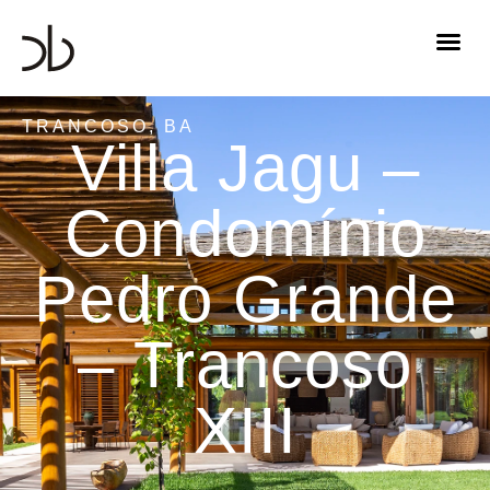
TRANCOSO, BA
Villa Jagu –
Condomínio
Pedro Grande
– Trancoso
XIII