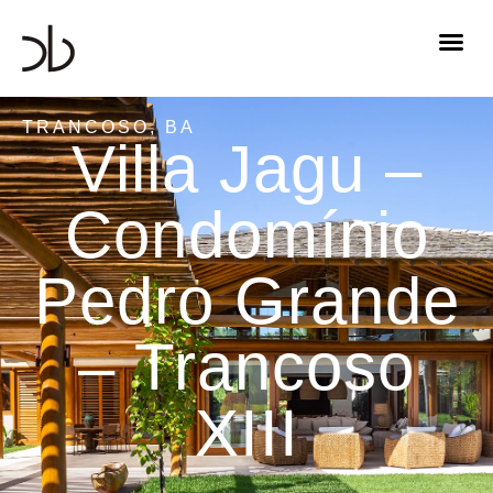
TRANCOSO, BA
Villa Jagu –
Condomínio
Pedro Grande
– Trancoso
XIII