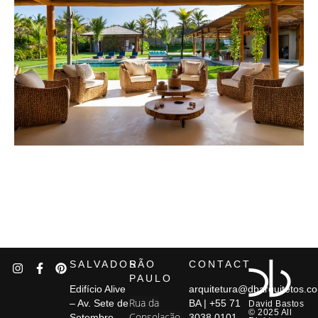
SALVADOR
SÃO
CONTACT
PAULO
Edifício Alive
arquitetura@dbarquitetos.c
Rua da
– Av. Sete de
BA | +55 71
David Bastos
© 2025 All
Consolação,
Setembro,
3038.0101