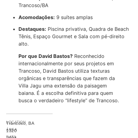
Trancoso/BA
Acomodações:
9 suítes amplas
Destaques:
Piscina privativa, Quadra de Beach
Tênis, Espaço Gourmet e Sala com pé-direito
alto.
Por que David Bastos?
Reconhecido
internacionalmente por seus projetos em
Trancoso, David Bastos utiliza texturas
orgânicas e transparências que fazem da
Villa Jagu uma extensão da paisagem
baiana. É a escolha definitiva para quem
busca o verdadeiro “lifestyle” de Trancoso.
LOCATION
Trancoso, BA
ÁREA
1320
DATA