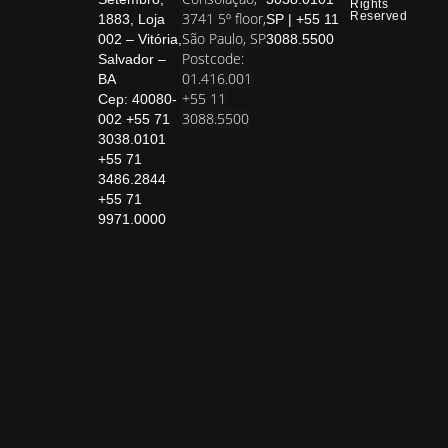
Rights
3741 5º floor,
Reserved
1883, Loja
SP | +55 11
São Paulo, SP
002 – Vitória,
3088.5500
Postcode:
Salvador –
01.416.001
BA
+55 11
Cep: 40080-
3088.5500
002 +55 71
3038.0101
+55 71
3486.2844
+55 71
9971.0000