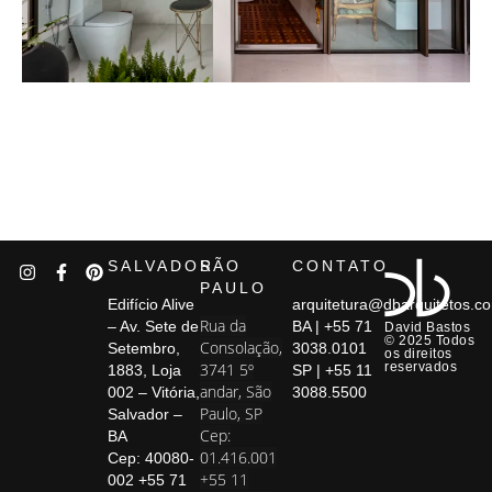
SALVADOR
SÃO
CONTATO
PAULO
Edifício Alive
arquitetura@dbarquitetos.c
Rua da
– Av. Sete de
BA | +55 71
David Bastos
© 2025 Todos
Consolação,
Setembro,
3038.0101
os direitos
3741 5º
reservados
1883, Loja
SP | +55 11
andar, São
002 – Vitória,
3088.5500
Paulo, SP
Salvador –
Cep:
BA
01.416.001
Cep: 40080-
+55 11
002 +55 71