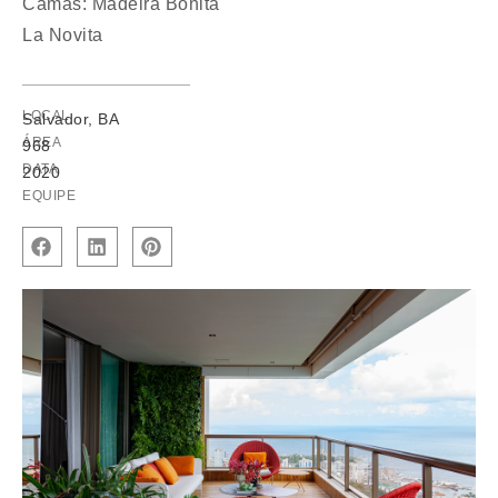
Camas: Madeira Bonita
La Novita
LOCAL
Salvador, BA
ÁREA
968
DATA
2020
EQUIPE