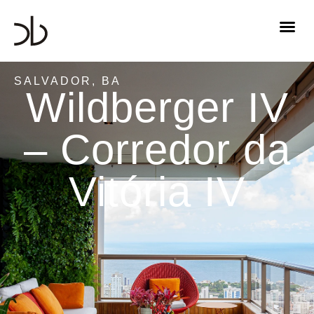
SALVADOR, BA
Wildberger IV
– Corredor da
Vitória IV