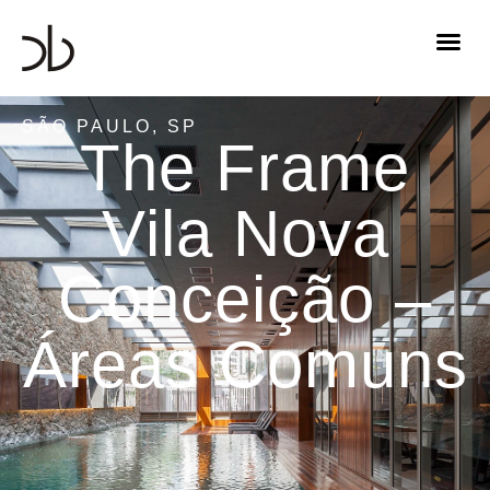
SÃO PAULO, SP
The Frame
Vila Nova
Conceição –
Áreas Comuns