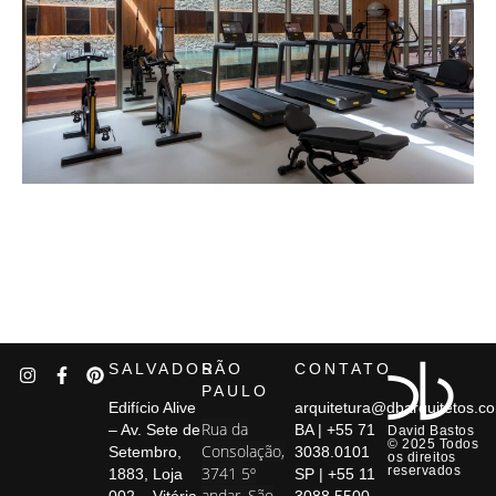
SALVADOR
SÃO
CONTATO
PAULO
Edifício Alive
arquitetura@dbarquitetos.c
Rua da
– Av. Sete de
BA | +55 71
David Bastos
© 2025 Todos
Consolação,
Setembro,
3038.0101
os direitos
3741 5º
reservados
1883, Loja
SP | +55 11
andar, São
002 – Vitória,
3088.5500