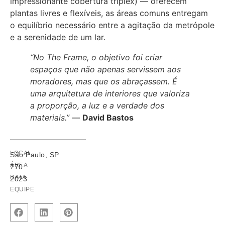
impressionante cobertura triplex) — oferecem
plantas livres e flexíveis, as áreas comuns entregam
o equilíbrio necessário entre a agitação da metrópole
e a serenidade de um lar.
“No The Frame, o objetivo foi criar
espaços que não apenas servissem aos
moradores, mas que os abraçassem. É
uma arquitetura de interiores que valoriza
a proporção, a luz e a verdade dos
materiais.”
—
David Bastos
LOCAL
São Paulo, SP
ÁREA
770
DATA
2023
EQUIPE