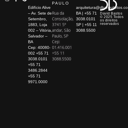
PAULO
Edifício Alive
arquitetura@dbarquitetos.c
Rua da
– Av. Sete de
BA | +55 71
David Bastos
© 2025 Todos
Consolação,
Setembro,
3038.0101
os direitos
3741 5º
reservados
1883, Loja
SP | +55 11
andar, São
002 – Vitória,
3088.5500
Paulo, SP
Salvador –
Cep:
BA
01.416.001
Cep: 40080-
+55 11
002 +55 71
3088.5500
3038.0101
+55 71
3486.2844
+55 71
9971.0000