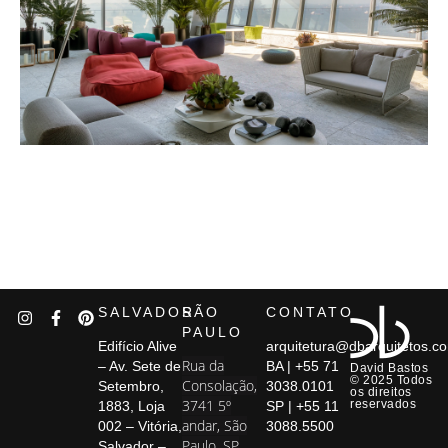
SALVADOR
SÃO
CONTATO
PAULO
Edifício Alive
arquitetura@dbarquitetos.c
Rua da
– Av. Sete de
BA | +55 71
David Bastos
© 2025 Todos
Consolação,
Setembro,
3038.0101
os direitos
3741 5º
reservados
1883, Loja
SP | +55 11
andar, São
002 – Vitória,
3088.5500
Paulo, SP
Salvador –