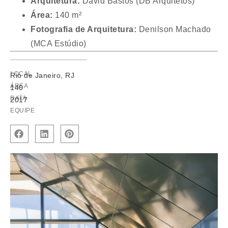
Arquitetura:
David Bastos (DB Arquitetos)
Área:
140 m²
Fotografia de Arquitetura:
Denilson Machado
(MCA Estúdio)
LOCAL
Rio de Janeiro, RJ
ÁREA
140
DATA
2017
EQUIPE