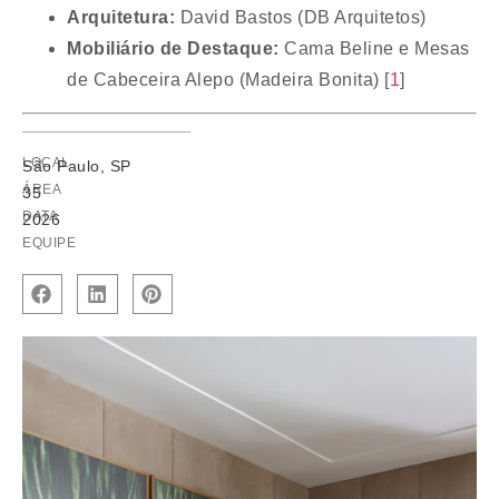
Arquitetura:
David Bastos (DB Arquitetos)
Mobiliário de Destaque:
Cama Beline e Mesas
de Cabeceira Alepo (Madeira Bonita)
[
1
]
LOCAL
São Paulo, SP
ÁREA
35
DATA
2026
EQUIPE