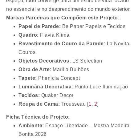
espaço, tudo converge para um estilo de vida focado
no essencial e no desprendimento do mundo exterior.
Marcas Parceiras que Compõem este Projeto:
Papel de Parede:
Be Paper Papeis e Tecidos
Quadro:
Flavia Klima
Revestimento de Couro da Parede:
La Novita
Couros
Objetos Decorativos:
LS Selection
Obra de Arte:
Marilia Bulhões
Tapete:
Phenicia Concept
Luminária Decorativa:
Punto Luce Iluminação
Tecidos:
Quaker Decor
Roupa de Cama:
Trousseau
[
1
,
2
]
Ficha Técnica do Projeto:
Ambiente:
Espaço Liberdade – Mostra Madeira
Bonita 2026