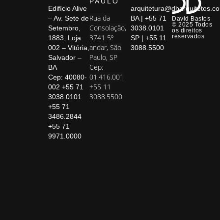
PAULO
Edifício Alive
arquitetura@dbarquitetos.c
Rua da
– Av. Sete de
BA | +55 71
David Bastos
© 2025 Todos
Consolação,
Setembro,
3038.0101
os direitos
3741 5º
reservados
1883, Loja
SP | +55 11
andar, São
002 – Vitória,
3088.5500
Paulo, SP
Salvador –
Cep:
BA
01.416.001
Cep: 40080-
+55 11
002 +55 71
3088.5500
3038.0101
+55 71
3486.2844
+55 71
9971.0000