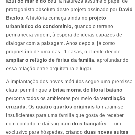
azul do mar e do céu
, a natureza assume o papel de
protagonista absoluto deste projeto assinado por
David
Bastos
. A história começa ainda no
projeto
urbanístico do condomínio
, quando o terreno
permanecia virgem, à espera de ideias capazes de
dialogar com a paisagem. Anos depois, já como
proprietário de uma das 11 casas, o cliente decide
ampliar o refúgio de férias da família
, aprofundando
essa relação entre arquitetura e lugar.
A implantação dos novos módulos segue uma premissa
clara: permitir que a
brisa morna do litoral baiano
percorra todos os ambientes por meio da
ventilação
cruzada
. Os
quatro quartos originais
tornaram-se
insuficientes para uma família que gosta de receber
com conforto, e daí surgiram
dois bangalôs
— um
exclusivo para hóspedes, criando
duas novas suítes
,