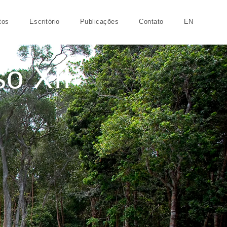
tos
Escritório
Publicações
Contato
EN
so XII