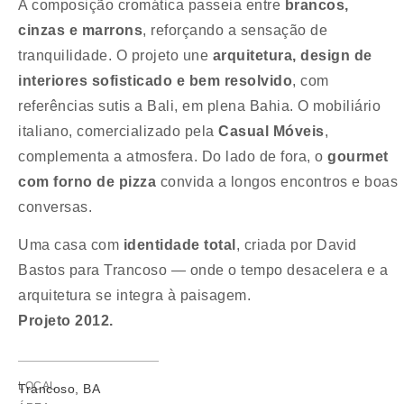
A composição cromática passeia entre
brancos,
cinzas e marrons
, reforçando a sensação de
tranquilidade. O projeto une
arquitetura, design de
interiores sofisticado e bem resolvido
, com
referências sutis a Bali, em plena Bahia. O mobiliário
italiano, comercializado pela
Casual Móveis
,
complementa a atmosfera. Do lado de fora, o
gourmet
com forno de pizza
convida a longos encontros e boas
conversas.
Uma casa com
identidade total
, criada por David
Bastos para Trancoso — onde o tempo desacelera e a
arquitetura se integra à paisagem.
Projeto 2012.
LOCAL
Trancoso, BA