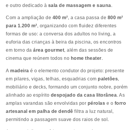
e outro dedicado à
sala de massagem e sauna
.
Com a ampliação de
400 m²
, a casa passa de
800 m²
para 1.200 m²
, organizando com fluidez diferentes
formas de uso: a conversa dos adultos no living, a
euforia das crianças à beira da piscina, os encontros
em torno da
área gourmet
, além das sessões de
cinema que reúnem todos no
home theater
.
A
madeira
é o elemento condutor do projeto: presente
em pilares, vigas, telhas, esquadrias com
paletões
,
mobiliário e decks, formando um conjunto nobre, porém
alinhado ao espírito
despojado da casa litorânea
. As
amplas varandas são envolvidas por
pérolas
e o
forro
artesanal em palha de dendê
filtra a luz natural,
permitindo a passagem suave dos raios de sol.