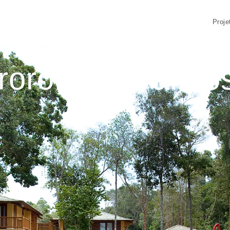
Proje
roroca – Tranco