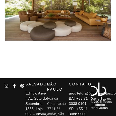
SALVADOR
SÃO
CONTATO
PAULO
Edifício Alive
arquitetura@dbarquitetos.c
Rua da
– Av. Sete de
BA | +55 71
David Bastos
© 2025 Todos
Consolação,
Setembro,
3038.0101
os direitos
3741 5º
reservados
1883, Loja
SP | +55 11
andar, São
002 – Vitória,
3088.5500