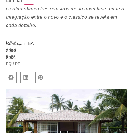
familiar.
Confira abaixo três registros desta nova fase, onde a
integração entre o novo e o clássico se revela em
cada detalhe.
LOCAL
Camaçari, BA
ÁREA
2000
DATA
2001
EQUIPE