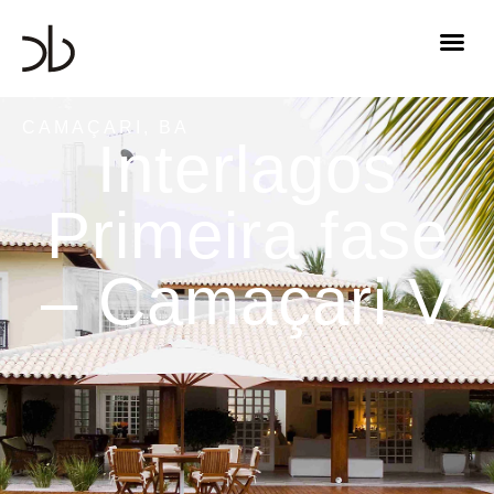
CAMAÇARI, BA
Interlagos
Primeira fase
– Camaçari V