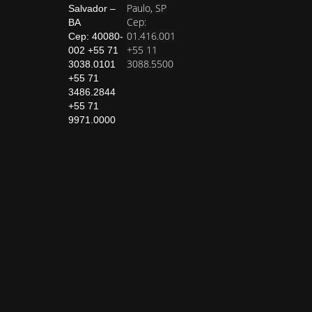
Paulo, SP
Salvador –
Cep:
BA
01.416.001
Cep: 40080-
+55 11
002 +55 71
3088.5500
3038.0101
+55 71
3486.2844
+55 71
9971.0000