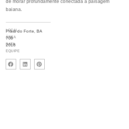
de morar profundamente conectada à paisagem
baiana.
LOCAL
Praia do Forte, BA
ÁREA
700
DATA
2018
EQUIPE