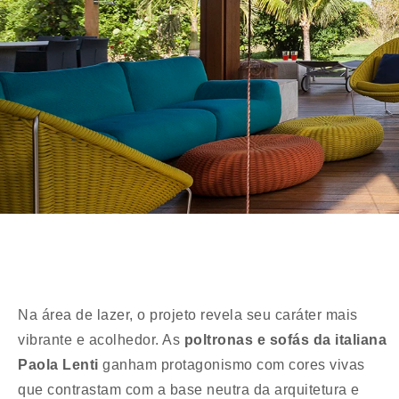
Na área de lazer, o projeto revela seu caráter mais
vibrante e acolhedor. As
poltronas e sofás da italiana
Paola Lenti
ganham protagonismo com cores vivas
que contrastam com a base neutra da arquitetura e