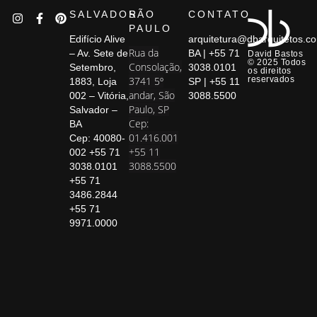
SALVADOR
SÃO
CONTATO
PAULO
Edifício Alive
arquitetura@dbarquitetos.c
Rua da
– Av. Sete de
BA | +55 71
David Bastos
© 2025 Todos
Consolação,
Setembro,
3038.0101
os direitos
3741 5º
reservados
1883, Loja
SP | +55 11
andar, São
002 – Vitória,
3088.5500
Paulo, SP
Salvador –
Cep:
BA
01.416.001
Cep: 40080-
+55 11
002 +55 71
3088.5500
3038.0101
+55 71
3486.2844
+55 71
9971.0000