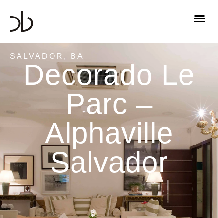
SALVADOR, BA
Decorado Le
Parc –
Alphaville
Salvador