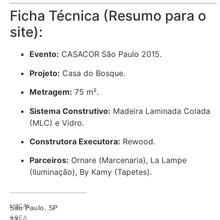
Ficha Técnica (Resumo para o
site):
Evento:
CASACOR São Paulo 2015.
Projeto:
Casa do Bosque.
Metragem:
75 m².
Sistema Construtivo:
Madeira Laminada Colada
(MLC) e Vidro.
Construtora Executora:
Rewood.
Parceiros:
Ornare (Marcenaria), La Lampe
(Iluminação), By Kamy (Tapetes).
LOCAL
São Paulo, SP
ÁREA
73