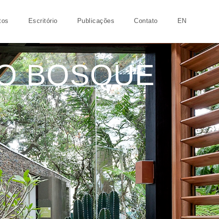
tos
Escritório
Publicações
Contato
EN
DO BOSQUE