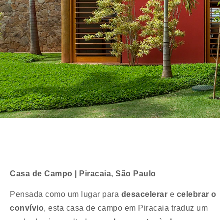
Casa de Campo | Piracaia, São Paulo
Pensada como um lugar para
desacelerar
e
celebrar o
convívio
, esta casa de campo em Piracaia traduz um