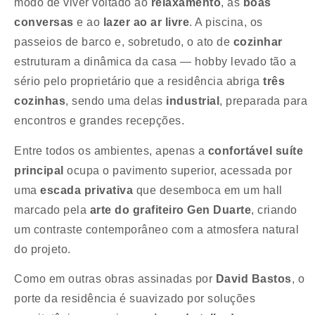
modo de viver voltado ao
relaxamento
, às
boas
conversas
e ao
lazer ao ar livre
. A piscina, os
passeios de barco e, sobretudo, o ato de
cozinhar
estruturam a dinâmica da casa — hobby levado tão a
sério pelo proprietário que a residência abriga
três
cozinhas
, sendo uma delas
industrial
, preparada para
encontros e grandes recepções.
Entre todos os ambientes, apenas a
confortável suíte
principal
ocupa o pavimento superior, acessada por
uma
escada privativa
que desemboca em um hall
marcado pela
arte do grafiteiro Gen Duarte
, criando
um contraste contemporâneo com a atmosfera natural
do projeto.
Como em outras obras assinadas por
David Bastos
, o
porte da residência é suavizado por soluções