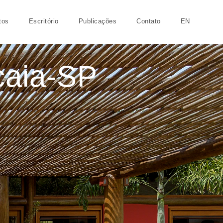
tos
Escritório
Publicações
Contato
EN
caia-SP