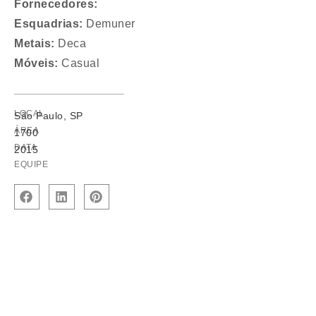
Fornecedores:
Esquadrias:
Demuner
Metais:
Deca
Móveis:
Casual
LOCAL
São Paulo, SP
ÁREA
1700
DATA
2015
EQUIPE