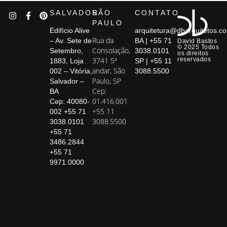
SALVADOR
SÃO
CONTATO
PAULO
Edifício Alive
arquitetura@dbarquitetos.c
Rua da
– Av. Sete de
BA | +55 71
David Bastos
© 2025 Todos
Consolação,
Setembro,
3038.0101
os direitos
3741 5º
reservados
1883, Loja
SP | +55 11
andar, São
002 – Vitória,
3088.5500
Paulo, SP
Salvador –
Cep:
BA
01.416.001
Cep: 40080-
+55 11
002 +55 71
3088.5500
3038.0101
+55 71
3486.2844
+55 71
9971.0000