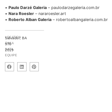
•
Paulo Darzé Galeria
– paulodarzegaleria.com.br
•
Nara Roesler
– nararoesler.art
•
Roberto Alban Galeria
– robertoalbangaleria.com.br
LOCATION
Salvador, BA
ÁREA
970
DATA
2019
EQUIPE