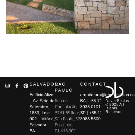
SALVADOR
SÃO
CONTACT
PAULO
Edifício Alive
arquitetura@dbarquitetos.c
Rua da
– Av. Sete de
BA | +55 71
David Bastos
© 2025 All
Consolação,
Setembro,
3038.0101
Rights
3741 5º floor,
Reserved
1883, Loja
SP | +55 11
São Paulo, SP
002 – Vitória,
3088.5500
Postcode:
Salvador –
01.416.001
BA