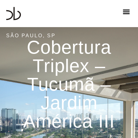
SÃO PAULO, SP
Cobertura
Triplex –
Tucumã –
Jardim
América III