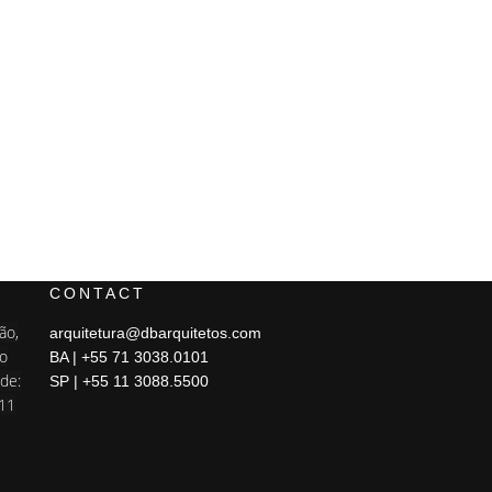
O
CONTACT
ão,
arquitetura@dbarquitetos.com
ão
BA | +55 71 3038.0101
de:
SP | +55 11 3088.5500
 11