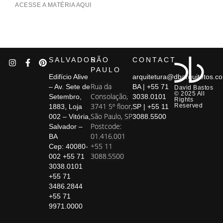
ACESSE A MATÉRIA AQUI
SALVADOR
SÃO
CONTACT
PAULO
Edifício Alive
arquitetura@dbarquitetos.c
Rua da
– Av. Sete de
BA | +55 71
David Bastos
© 2025 All
Consolação,
Setembro,
3038.0101
Rights
3741 5º floor,
Reserved
1883, Loja
SP | +55 11
São Paulo, SP
002 – Vitória,
3088.5500
Postcode:
Salvador –
01.416.001
BA
+55 11
Cep: 40080-
3088.5500
002 +55 71
3038.0101
+55 71
3486.2844
+55 71
9971.0000