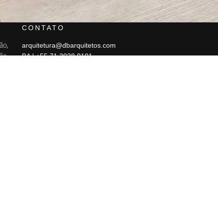
O
CONTATO
ão,
arquitetura@dbarquitetos.com
São
BA | +55 71 3038.0101
SP | +55 11 3088.5500
 11