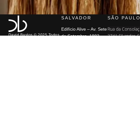
SALVADOR
SÃO PAUL
Rua da Consolaç
Edifício Alive – Av. Sete
David Bastos © 2025 Todos
3741 5º andar, 
de Setembro, 1883,
os direitos reservados
Paulo, SP Cep:
Loja 002 – Vitória,
01.416.001 +55
Salvador – BA
3088.5500
Cep: 40080-002 +55
71 3038.0101
+55 71
3486.2844
+55 71
9971.0000